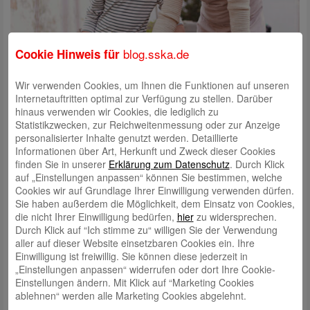
blog.sska.de
Cookie Hinweis für
Wir verwenden Cookies, um Ihnen die Funktionen auf unseren
Internetauftritten optimal zur Verfügung zu stellen. Darüber
hinaus verwenden wir Cookies, die lediglich zu
Auch auf der Dachterasse oder dem Balkon gedeihen viele Pflanzen
Statistikzwecken, zur Reichweitenmessung oder zur Anzeige
hervorragend.
personalisierter Inhalte genutzt werden. Detaillierte
Informationen über Art, Herkunft und Zweck dieser Cookies
finden Sie in unserer
Erklärung zum Datenschutz
. Durch Klick
auf „Einstellungen anpassen“ können Sie bestimmen, welche
Cookies wir auf Grundlage Ihrer Einwilligung verwenden dürfen.
Dabei können auch die Besitzerinnen und Besitzer des Gartens voll auf
Sie haben außerdem die Möglichkeit, dem Einsatz von Cookies,
ihre Kosten kommen. Eine ansprechende Farbenpracht, das Zwitschern
die nicht Ihrer Einwilligung bedürfen,
hier
zu widersprechen.
der Vögel und das Summen und Brummen der Insekten kann zur
Durch Klick auf “Ich stimme zu“ willigen Sie der Verwendung
seelischen Gesundheit der Menschen beitragen. Die Gartenarbeit zahlt
aller auf dieser Website einsetzbaren Cookies ein. Ihre
auf das persönliche Fitnesskonto ein und der Anbau von Obst- und
Einwilligung ist freiwillig. Sie können diese jederzeit in
Gemüse trägt nicht nur zur körperlichen Gesundheit bei. Ein frisch
„Einstellungen anpassen“ widerrufen oder dort Ihre Cookie-
geernteter Salat oder die Tomaten aus dem heimischen Garten lassen
Einstellungen ändern. Mit Klick auf “Marketing Cookies
nicht nur Kinderherzen höherschlagen.
ablehnen“ werden alle Marketing Cookies abgelehnt.
Wer auf keinen eigenen Garten zugreifen kann: Man kann sich auch