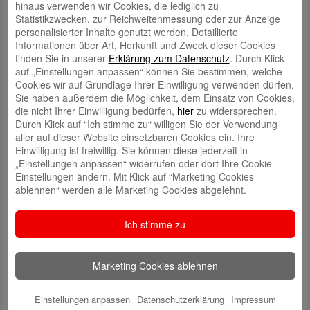
hinaus verwenden wir Cookies, die lediglich zu
So schalten Sie Überweisungen für außerhalb Deutschlands frei:
Statistikzwecken, zur Reichweitenmessung oder zur Anzeige
In unserer großen
Online-Banking-Hilfe
im Bereich
„Banking“
finden Sie
personalisierter Inhalte genutzt werden. Detaillierte
den Punkt
„Ich möchte eine SEPA Überweisung ins Ausland tätigen und
Informationen über Art, Herkunft und Zweck dieser Cookies
erhalte eine Fehlermeldung“
, wo Sie sich direkt anmelden können, um
finden Sie in unserer
Erklärung zum Datenschutz
. Durch Klick
zur
Länderfreischaltung
zu gelangen. Im Folgenden nochmals eine
auf „Einstellungen anpassen“ können Sie bestimmen, welche
kurze Anleitung, wie die Freischaltung im Browser, aber auch in der App
Cookies wir auf Grundlage Ihrer Einwilligung verwenden dürfen.
funktioniert.
Sie haben außerdem die Möglichkeit, dem Einsatz von Cookies,
die nicht Ihrer Einwilligung bedürfen,
hier
zu widersprechen.
Durch Klick auf “Ich stimme zu“ willigen Sie der Verwendung
aller auf dieser Website einsetzbaren Cookies ein. Ihre
In der Internetfiliale:
Einwilligung ist freiwillig. Sie können diese jederzeit in
„Einstellungen anpassen“ widerrufen oder dort Ihre Cookie-
Einstellungen ändern. Mit Klick auf “Marketing Cookies
ablehnen“ werden alle Marketing Cookies abgelehnt.
Ich stimme zu
Marketing Cookies ablehnen
Einstellungen anpassen
Datenschutzerklärung
Impressum