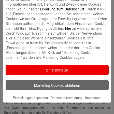
Informationen über Art, Herkunft und Zweck dieser Cookies
finden Sie in unserer
Erklärung zum Datenschutz
. Durch Klick
auf „Einstellungen anpassen“ können Sie bestimmen, welche
Cookies wir auf Grundlage Ihrer Einwilligung verwenden dürfen.
Sie haben außerdem die Möglichkeit, dem Einsatz von Cookies,
die nicht Ihrer Einwilligung bedürfen,
hier
zu widersprechen.
Durch Klick auf “Ich stimme zu“ willigen Sie der Verwendung
aller auf dieser Website einsetzbaren Cookies ein. Ihre
Einwilligung ist freiwillig. Sie können diese jederzeit in
„Einstellungen anpassen“ widerrufen oder dort Ihre Cookie-
Einstellungen ändern. Mit Klick auf “Marketing Cookies
ablehnen“ werden alle Marketing Cookies abgelehnt.
Ich stimme zu
Angeboten wird das audit von der berufundfamilie Service GmbH, die
Marketing Cookies ablehnen
zur Qualitätssicherung des Zertifikats in drei Jahren ein weiteres
Dialogverfahren ansetzen wird. Ziel des Dialogverfahrens ist es, den
Einstellungen anpassen
Datenschutzerklärung
Impressum
hohen Entwicklungsstand der familien- und lebensphasenbewussten
Personalpolitik zu pflegen und in einzelnen ausgesuchten Bereichen
das Optimierungspotenzial zu nutzen. Schirmherrin des audits ist
Bundesfamilienministerin Dr. Franziska Giffey.