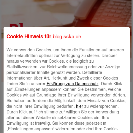
blog.sska.de
Cookie Hinweis für
Wir verwenden Cookies, um Ihnen die Funktionen auf unseren
Internetauftritten optimal zur Verfügung zu stellen. Darüber
hinaus verwenden wir Cookies, die lediglich zu
Statistikzwecken, zur Reichweitenmessung oder zur Anzeige
personalisierter Inhalte genutzt werden. Detaillierte
Informationen über Art, Herkunft und Zweck dieser Cookies
finden Sie in unserer
Erklärung zum Datenschutz
. Durch Klick
auf „Einstellungen anpassen“ können Sie bestimmen, welche
Ab sofort steht Ihnen der neue Kalender für 2020 zum Gratis-
Cookies wir auf Grundlage Ihrer Einwilligung verwenden dürfen.
Download zur Verfügung. Sie können damit Ihren ganz persönlichen
Sie haben außerdem die Möglichkeit, dem Einsatz von Cookies,
Jahresplaner erstellen.
die nicht Ihrer Einwilligung bedürfen,
hier
zu widersprechen.
Durch Klick auf “Ich stimme zu“ willigen Sie der Verwendung
Hier geht es direkt zu unserem Jahresplaner 2020.
Das PDF können Sie
aller auf dieser Website einsetzbaren Cookies ein. Ihre
herunterladen oder ausdrucken. So oft Sie wollen, auch auf DIN A3.
Einwilligung ist freiwillig. Sie können diese jederzeit in
„Einstellungen anpassen“ widerrufen oder dort Ihre Cookie-