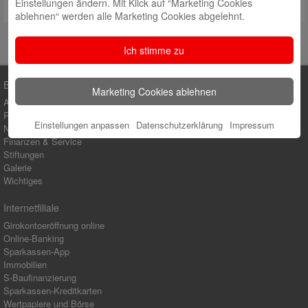
Einstellungen ändern. Mit Klick auf “Marketing Cookies
ablehnen“ werden alle Marketing Cookies abgelehnt.
Ich stimme zu
Blog-Kategorien
Marketing Cookies ablehnen
Ausbildung
Regionales Engagement
Einstellungen anpassen
Datenschutzerklärung
Impressum
Nachhaltigkeit
Finanzen & Service
Stiftungen
Galerie
Wichtiges
Internetfiliale
Girokontoeröffnung online
Online-Banking
Sparkassen-App
Immobilien
S-Baufinanzierung
Sparkassen-Kreditkarten
Wertpapiere und Börse