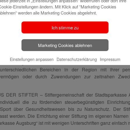
diese jederzeit in „Einstellungen anpassen“ widerrufen oder dort Ihre
rnstundenhaus
Cookie-Einstellungen ändern. Mit Klick auf “Marketing Cookies
ablehnen“ werden alle Marketing Cookies abgelehnt.
Ich stimme zu
Marketing Cookies ablehnen
AUS DER STIFTER – Stiftergemeinschaft der Stadtsparkasse
Einstellungen anpassen
Datenschutzerklärung
Impressum
 unserer Region für verschiedenste Zwecke unter einem Dach.
unterschiedlichen Bereichen in der Region mit ihrer pers
vermögen oder durch Zuwendungen zur zeitnahen Zweckv
HAUS DER STIFTER – Stiftergemeinschaft der Stadtsparkasse 
dividuell die zu fördernden steuerbegünstigten Einrichtu
 Sport über Gesundheitswesen bis zu Naturschutz. Der Sti
sst werden. Die Errichtung einer Stiftung im eigenen Nam
arkasse Augsburg“ ist mit wenigen Unterschriften ganz einfach 