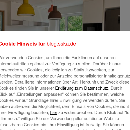
blog.sska.de
Cookie Hinweis für
Wir verwenden Cookies, um Ihnen die Funktionen auf unseren
Internetauftritten optimal zur Verfügung zu stellen. Darüber hinaus
verwenden wir Cookies, die lediglich zu Statistikzwecken, zur
Reichweitenmessung oder zur Anzeige personalisierter Inhalte genutz
werden. Detaillierte Informationen über Art, Herkunft und Zweck diese
Cookies finden Sie in unserer
Erklärung zum Datenschutz
. Durch
Klick auf „Einstellungen anpassen“ können Sie bestimmen, welche
Cookies wir auf Grundlage Ihrer Einwilligung verwenden dürfen. Sie
haben außerdem die Möglichkeit, dem Einsatz von Cookies, die nicht
Ihrer Einwilligung bedürfen,
hier
zu widersprechen. Durch Klick auf “Ic
stimme zu“ willigen Sie der Verwendung aller auf dieser Website
amilienhilfe Augsburg-Hochzoll
einsetzbaren Cookies ein. Ihre Einwilligung ist freiwillig. Sie können