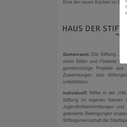
Eine der neuen Küchen im Ste
Die Stiftung „H
Gemeinsam:
vieler Stifter und Förderer in
gemeinnützige Projekte aus 
Zuwendungen zum Stiftungs
unterstützen.
Stifter in der „
Individuell:
Stiftung im eigenen Namen in
Jugendhilfeeinrichtungen und
geänderte Bedingungen angepa
Stiftergemeinschaft der Stadtsp