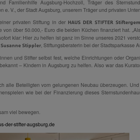
und Familienhilfe Augsburg-Hochzoll, Träger des Sternstun
 e. V., der Stadt Augsburg, unserem Träger und privaten Unters
iner privaten Stiftung in der
HAUS DER STIFTER Stiftergem
de von über 50.000,- Euro die beiden Küchen finanziert hat. „A
sofort klar: Hier zu helfen ist ganz im Sinne unseres 2021 verst
t
, Stiftungsberaterin bei der Stadtsparkasse 
Susanne Stippler
innen und Stifter selbst fest, welche Einrichtungen oder Organi
bekannt – Kindern in Augsburg zu helfen. Also war das Kurat
ch alle Beteiligten vom gelungenen Neubau überzeugen. Und
nspielen wie bei der Finanzierung dieses Sternstundenhause
am viel bewegen.
-der-stifter-augsburg.de