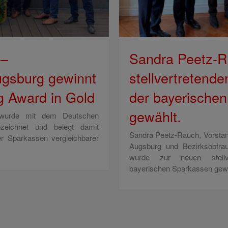
 –
Sandra Peetz-R
ugsburg gewinnt
stellvertretend
 Award in Gold
der bayerische
gewählt.
 wurde mit dem Deutschen
zeichnet und belegt damit
Sandra Peetz-Rauch, Vorstan
er Sparkassen vergleichbarer
Augsburg und Bezirksobfra
wurde zur neuen stellve
bayerischen Sparkassen gewä