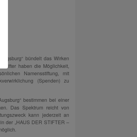
 Augsburg“ bündelt das Wirken
 Stifter haben die Möglichkeit,
önlichen Namensstiftung, mit
erwirklichung (Spenden) zu
Augsburg“ bestimmen bei einer
ngen. Das Spektrum reicht von
ftungszweck kann jederzeit an
en in der „HAUS DER STIFTER –
möglich.