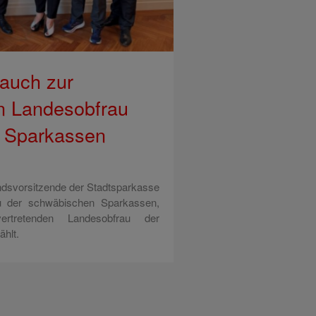
auch zur
en Landesobfrau
n Sparkassen
dsvorsitzende der Stadtsparkasse
u der schwäbischen Sparkassen,
rtretenden Landesobfrau der
hlt.