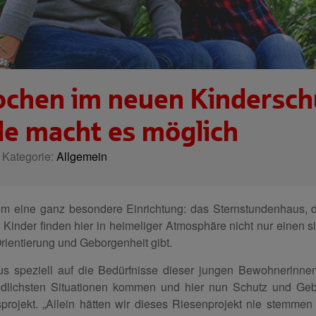
chen im neuen Kindersch
e macht es möglich
| Kategorie:
Allgemein
em eine ganz besondere Einrichtung: das Sternstundenhaus, d
f Kinder finden hier in heimeliger Atmosphäre nicht nur einen 
 Orientierung und Geborgenheit gibt.
 speziell auf die Bedürfnisse dieser jungen Bewohnerinne
iedlichsten Situationen kommen und hier nun Schutz und Geb
rojekt. „Allein hätten wir dieses Riesenprojekt nie stemmen