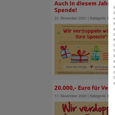
Auch in diesem Jahr: 
Spende!
22. November 2021 | Kategorie:
Stif
20.000,- Euro für Vere
17. November 2020 | Kategorie:
Reg