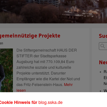
 gemeinnützige Projekte
Su
gen
Die Stiftergemeinschaft HAUS DER
STIFTER der Stadtsparkasse
Augsburg hat mit 770.109,84 Euro
Ne
zahlreiche soziale und kulturelle
R
Projekte unterstützt. Darunter
E
Empfänger wie die Kartei der Not und
N
das Fritz-Felsenstein-Haus.
Mehr
lesen
W
Mi
blog.sska.de
Cookie Hinweis für
T