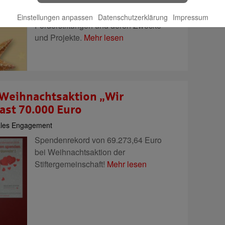
STIFTER bereits zum fünften Mal um
Spenden für inzwischen zwanzig
Einstellungen anpassen
Datenschutzerklärung
Impressum
Förderstiftungen und deren Zwecke
und Projekte.
Mehr lesen
Weihnachtsaktion „Wir
ast 70.000 Euro
les Engagement
Spendenrekord von 69.273,64 Euro
bei Weihnachtsaktion der
Stiftergemeinschaft!
Mehr lesen