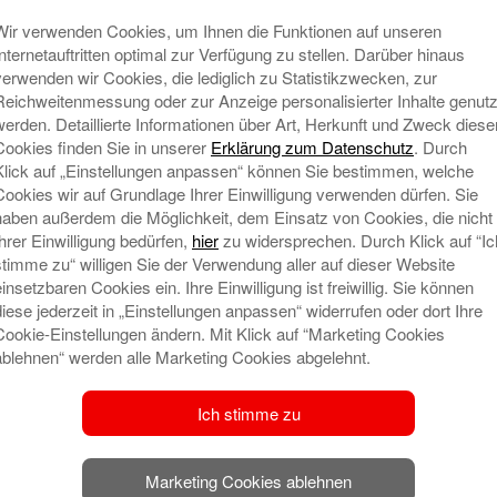
u
Wir verdoppeln wieder Ihre
Wir verwenden Cookies, um Ihnen die Funktionen auf unseren
S
Internetauftritten optimal zur Verfügung zu stellen. Darüber hinaus
b
verwenden wir Cookies, die lediglich zu Statistikzwecken, zur
tungen
B
Reichweitenmessung oder zur Anzeige personalisierter Inhalte genutz
Die Weihnachtsspendenaktion vom
werden. Detaillierte Informationen über Art, Herkunft und Zweck diese
J
HAUS DER STIFTER, der
Cookies finden Sie in unserer
Erklärung zum Datenschutz
. Durch
K
Stiftergemeinschaft der
Klick auf „Einstellungen anpassen“ können Sie bestimmen, welche
d
Stadtsparkasse Augsburg, geht in die
Cookies wir auf Grundlage Ihrer Einwilligung verwenden dürfen. Sie
sechste Runde: Vom 22. November
H
haben außerdem die Möglichkeit, dem Einsatz von Cookies, die nicht
Ihrer Einwilligung bedürfen,
hier
zu widersprechen. Durch Klick auf “Ic
bis 26. Dezember 2021.
Mehr lesen
G
stimme zu“ willigen Sie der Verwendung aller auf dieser Website
einsetzbaren Cookies ein. Ihre Einwilligung ist freiwillig. Sie können
diese jederzeit in „Einstellungen anpassen“ widerrufen oder dort Ihre
Cookie-Einstellungen ändern. Mit Klick auf “Marketing Cookies
ablehnen“ werden alle Marketing Cookies abgelehnt.
ine und soziale Projekte
Ich stimme zu
ionales Engagement
Vom 23. November 2020 bis zum 27.
Dezember 2020 wirbt das HAUS DER
Marketing Cookies ablehnen