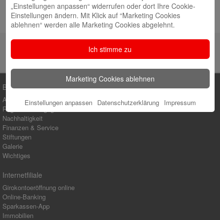
Juli 2026
„Einstellungen anpassen“ widerrufen oder dort Ihre Cookie-
Einstellungen ändern. Mit Klick auf “Marketing Cookies
Hochbeete voller frischem Gemüse
10. Juli 2026
ablehnen“ werden alle Marketing Cookies abgelehnt.
Ich stimme zu
Marketing Cookies ablehnen
Blog-Kategorien
Ausbildung
Einstellungen anpassen
Datenschutzerklärung
Impressum
Regionales Engagement
Nachhaltigkeit
Finanzen & Service
Stiftungen
Galerie
Wichtiges
Internetfiliale
Girokontoeröffnung online
Online-Banking
Sparkassen-App
Immobilien