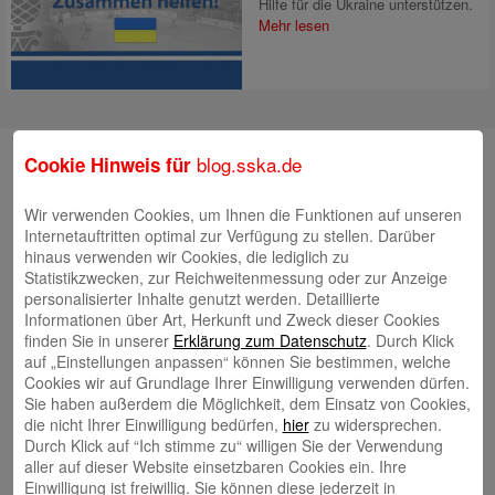
Hilfe für die Ukraine unterstützen.
Mehr lesen
Suche
blog.sska.de
Cookie Hinweis für
Wir verwenden Cookies, um Ihnen die Funktionen auf unseren
Internetauftritten optimal zur Verfügung zu stellen. Darüber
Neueste Beiträge
hinaus verwenden wir Cookies, die lediglich zu
Statistikzwecken, zur Reichweitenmessung oder zur Anzeige
Radlkonvoi des FFH feiert Einweihung des neuen
personalisierter Inhalte genutzt werden. Detaillierte
Informationen über Art, Herkunft und Zweck dieser Cookies
Campus Nord
5. August 2026
finden Sie in unserer
Erklärung zum Datenschutz
. Durch Klick
Willkommen bei Kinder im Mittelpunkt e.V.
24. Juli 2026
auf „Einstellungen anpassen“ können Sie bestimmen, welche
Cookies wir auf Grundlage Ihrer Einwilligung verwenden dürfen.
Tierische Erlebnisse, Bewegung und Begegnungen –
Sie haben außerdem die Möglichkeit, dem Einsatz von Cookies,
Zootag der Stadtsparkasse Augsburg begeistert rund
die nicht Ihrer Einwilligung bedürfen,
hier
zu widersprechen.
2.500 Besucherinnen und Besucher
Durch Klick auf “Ich stimme zu“ willigen Sie der Verwendung
22. Juli 2026
aller auf dieser Website einsetzbaren Cookies ein. Ihre
KNAXIADE in Schwaben geht in die Verlängerung
16.
Einwilligung ist freiwillig. Sie können diese jederzeit in