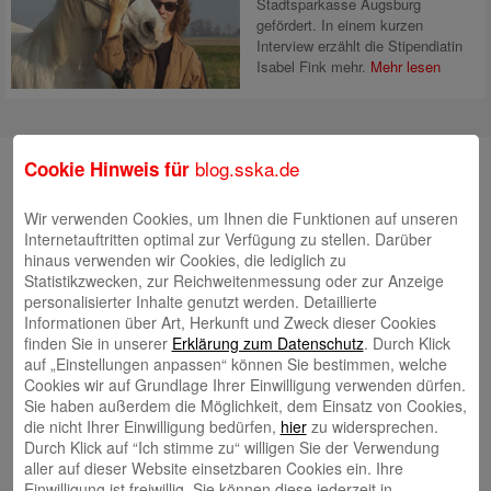
Stadtsparkasse Augsburg
gefördert. In einem kurzen
Interview erzählt die Stipendiatin
Isabel Fink mehr.
Mehr lesen
Suche
blog.sska.de
Cookie Hinweis für
Wir verwenden Cookies, um Ihnen die Funktionen auf unseren
Internetauftritten optimal zur Verfügung zu stellen. Darüber
Neueste Beiträge
hinaus verwenden wir Cookies, die lediglich zu
Statistikzwecken, zur Reichweitenmessung oder zur Anzeige
personalisierter Inhalte genutzt werden. Detaillierte
Radlkonvoi des FFH feiert Einweihung des neuen
Informationen über Art, Herkunft und Zweck dieser Cookies
Campus Nord
5. August 2026
finden Sie in unserer
Erklärung zum Datenschutz
. Durch Klick
Willkommen bei Kinder im Mittelpunkt e.V.
auf „Einstellungen anpassen“ können Sie bestimmen, welche
24. Juli 2026
Cookies wir auf Grundlage Ihrer Einwilligung verwenden dürfen.
Tierische Erlebnisse, Bewegung und Begegnungen –
Sie haben außerdem die Möglichkeit, dem Einsatz von Cookies,
Zootag der Stadtsparkasse Augsburg begeistert rund
die nicht Ihrer Einwilligung bedürfen,
hier
zu widersprechen.
Durch Klick auf “Ich stimme zu“ willigen Sie der Verwendung
2.500 Besucherinnen und Besucher
22. Juli 2026
aller auf dieser Website einsetzbaren Cookies ein. Ihre
KNAXIADE in Schwaben geht in die Verlängerung
16.
Einwilligung ist freiwillig. Sie können diese jederzeit in