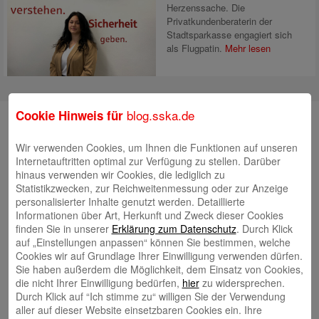
Herzenssache. Die
Privatkundenberaterin der
Stadtsparkasse engagiert sich
als Flugpatin.
Mehr lesen
blog.sska.de
Cookie Hinweis für
Suche
Wir verwenden Cookies, um Ihnen die Funktionen auf unseren
Internetauftritten optimal zur Verfügung zu stellen. Darüber
hinaus verwenden wir Cookies, die lediglich zu
Neueste Beiträge
Statistikzwecken, zur Reichweitenmessung oder zur Anzeige
personalisierter Inhalte genutzt werden. Detaillierte
Radlkonvoi des FFH feiert Einweihung des neuen
Informationen über Art, Herkunft und Zweck dieser Cookies
Campus Nord
5. August 2026
finden Sie in unserer
Erklärung zum Datenschutz
. Durch Klick
auf „Einstellungen anpassen“ können Sie bestimmen, welche
Willkommen bei Kinder im Mittelpunkt e.V.
24. Juli 2026
Cookies wir auf Grundlage Ihrer Einwilligung verwenden dürfen.
Tierische Erlebnisse, Bewegung und Begegnungen –
Sie haben außerdem die Möglichkeit, dem Einsatz von Cookies,
die nicht Ihrer Einwilligung bedürfen,
hier
zu widersprechen.
Zootag der Stadtsparkasse Augsburg begeistert rund
Durch Klick auf “Ich stimme zu“ willigen Sie der Verwendung
2.500 Besucherinnen und Besucher
22. Juli 2026
aller auf dieser Website einsetzbaren Cookies ein. Ihre