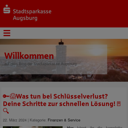
Willkommen
auf dem Blog der Stadtsparkasse Augsburg
🔑😱Was tun bei Schlüsselverlust?
Deine Schritte zur schnellen Lösung!🚪
🔍
22. März 2024 | Kategorie:
Finanzen & Service
Hier
könnt ihr die komplette