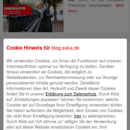
Checkliste herunterladen.
Mehr
lesen
blog.sska.de
Cookie Hinweis für
Suche
Wir verwenden Cookies, um Ihnen die Funktionen auf unseren
Internetauftritten optimal zur Verfügung zu stellen. Darüber
hinaus verwenden wir Cookies, die lediglich zu
Neueste Beiträge
Statistikzwecken, zur Reichweitenmessung oder zur Anzeige
personalisierter Inhalte genutzt werden. Detaillierte
Radlkonvoi des FFH feiert Einweihung des neuen
Informationen über Art, Herkunft und Zweck dieser Cookies
Campus Nord
finden Sie in unserer
Erklärung zum Datenschutz
. Durch Klick
5. August 2026
auf „Einstellungen anpassen“ können Sie bestimmen, welche
Willkommen bei Kinder im Mittelpunkt e.V.
24. Juli 2026
Cookies wir auf Grundlage Ihrer Einwilligung verwenden dürfen.
Sie haben außerdem die Möglichkeit, dem Einsatz von Cookies,
Tierische Erlebnisse, Bewegung und Begegnungen –
die nicht Ihrer Einwilligung bedürfen,
hier
zu widersprechen.
Zootag der Stadtsparkasse Augsburg begeistert rund
Durch Klick auf “Ich stimme zu“ willigen Sie der Verwendung
2.500 Besucherinnen und Besucher
22. Juli 2026
aller auf dieser Website einsetzbaren Cookies ein. Ihre