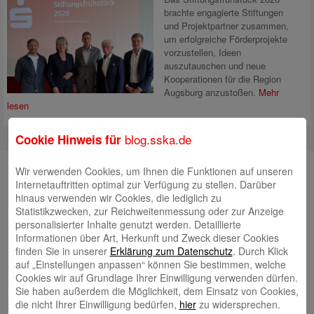
brachte engagierte Stiftungen
und Projektpartner zusammen,
um erfolgreiche Förderprojekte
vorzustellen, Ideen
auszutauschen und neue
Kooperationen für die Region
Augsburg anzustoßen.
Mehr
lesen
blog.sska.de
Cookie Hinweis für
Suche
Wir verwenden Cookies, um Ihnen die Funktionen auf unseren
Internetauftritten optimal zur Verfügung zu stellen. Darüber
hinaus verwenden wir Cookies, die lediglich zu
Statistikzwecken, zur Reichweitenmessung oder zur Anzeige
personalisierter Inhalte genutzt werden. Detaillierte
Neueste Beiträge
Informationen über Art, Herkunft und Zweck dieser Cookies
finden Sie in unserer
Erklärung zum Datenschutz
. Durch Klick
Radlkonvoi des FFH feiert Einweihung des neuen
auf „Einstellungen anpassen“ können Sie bestimmen, welche
Campus Nord
5. August 2026
Cookies wir auf Grundlage Ihrer Einwilligung verwenden dürfen.
Sie haben außerdem die Möglichkeit, dem Einsatz von Cookies,
Willkommen bei Kinder im Mittelpunkt e.V.
24. Juli 2026
die nicht Ihrer Einwilligung bedürfen,
hier
zu widersprechen.