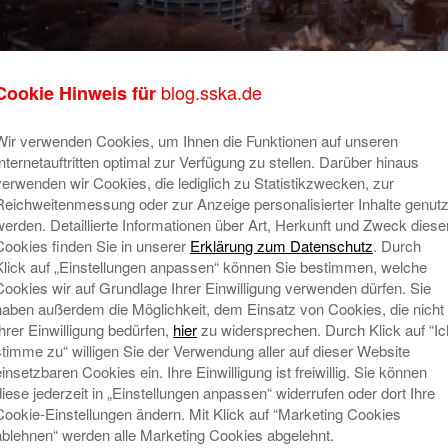
blog.sska.de
Cookie Hinweis für
Wir verwenden Cookies, um Ihnen die Funktionen auf unseren
sig Hände übergeben?
Su
Internetauftritten optimal zur Verfügung zu stellen. Darüber hinaus
nzen & Service
verwenden wir Cookies, die lediglich zu Statistikzwecken, zur
Reichweitenmessung oder zur Anzeige personalisierter Inhalte genutz
Verantwortungsvolle Unterstützung bei
werden. Detaillierte Informationen über Art, Herkunft und Zweck diese
geerbten Immobilien: Die
Cookies finden Sie in unserer
Erklärung zum Datenschutz
. Durch
Stadtsparkasse Augsburg begleitet
Ne
Klick auf „Einstellungen anpassen“ können Sie bestimmen, welche
dich persönlich vom Ausräumen bis
Cookies wir auf Grundlage Ihrer Einwilligung verwenden dürfen. Sie
R
zum Verkauf.
Mehr lesen
haben außerdem die Möglichkeit, dem Einsatz von Cookies, die nicht
E
Ihrer Einwilligung bedürfen,
hier
zu widersprechen. Durch Klick auf “Ic
N
stimme zu“ willigen Sie der Verwendung aller auf dieser Website
einsetzbaren Cookies ein. Ihre Einwilligung ist freiwillig. Sie können
W
diese jederzeit in „Einstellungen anpassen“ widerrufen oder dort Ihre
Mi
Cookie-Einstellungen ändern. Mit Klick auf “Marketing Cookies
T
ablehnen“ werden alle Marketing Cookies abgelehnt.