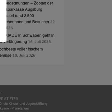
nd Begegnungen – Zootag der
tadtsparkasse Augsburg
egeistert rund 2.500
esucherinnen und Besucher
22.
uli 2026
NAXIADE in Schwaben geht in
ie Verlängerung
16. Juli 2026
ochbeete voller frischem
emüse
10. Juli 2026
en
ER STIFTER
 die Kinder- und Jugendstiftung
kassen-Planetarium