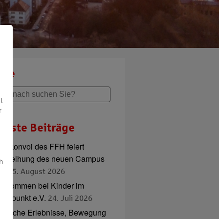
che
t
r
ueste Beiträge
adlkonvoi des FFH feiert
inweihung des neuen Campus
h
ord
5. August 2026
illkommen bei Kinder im
ttelpunkt e.V.
24. Juli 2026
ierische Erlebnisse, Bewegung