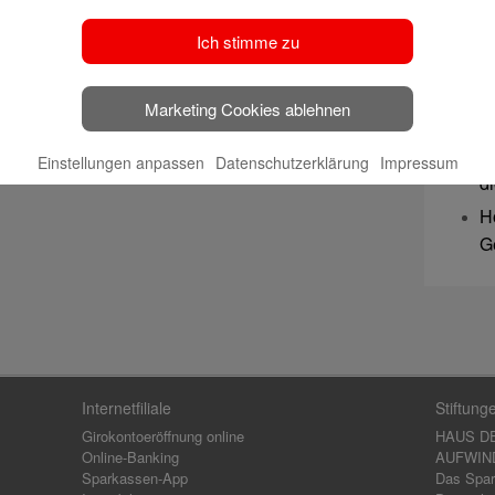
u
S
Ich stimme zu
b
B
Marketing Cookies ablehnen
J
K
Einstellungen anpassen
Datenschutzerklärung
Impressum
d
H
G
Internetfiliale
Stiftung
Girokontoeröffnung online
HAUS D
Online-Banking
AUFWIND,
Sparkassen-App
Das Spar