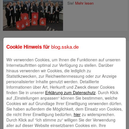
Sie!
Mehr lesen
blog.sska.de
Cookie Hinweis für
Suche
Wir verwenden Cookies, um Ihnen die Funktionen auf unseren
Internetauftritten optimal zur Verfügung zu stellen. Darüber
hinaus verwenden wir Cookies, die lediglich zu
Neueste Beiträge
Statistikzwecken, zur Reichweitenmessung oder zur Anzeige
personalisierter Inhalte genutzt werden. Detaillierte
Radlkonvoi des FFH feiert Einweihung des neuen
Informationen über Art, Herkunft und Zweck dieser Cookies
Campus Nord
5. August 2026
finden Sie in unserer
Erklärung zum Datenschutz
. Durch Klick
auf „Einstellungen anpassen“ können Sie bestimmen, welche
Willkommen bei Kinder im Mittelpunkt e.V.
24. Juli 2026
Cookies wir auf Grundlage Ihrer Einwilligung verwenden dürfen.
Tierische Erlebnisse, Bewegung und Begegnungen –
Sie haben außerdem die Möglichkeit, dem Einsatz von Cookies,
die nicht Ihrer Einwilligung bedürfen,
hier
zu widersprechen.
Zootag der Stadtsparkasse Augsburg begeistert rund
Durch Klick auf “Ich stimme zu“ willigen Sie der Verwendung
2.500 Besucherinnen und Besucher
22. Juli 2026
aller auf dieser Website einsetzbaren Cookies ein. Ihre