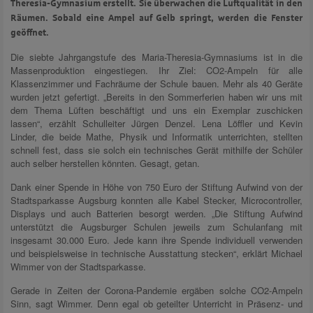
Theresia-Gymnasium erstellt. Sie überwachen die Luftqualität in den
Räumen. Sobald eine Ampel auf Gelb springt, werden die Fenster
geöffnet.
Die siebte Jahrgangstufe des Maria-Theresia-Gymnasiums ist in die
Massenproduktion eingestiegen. Ihr Ziel: CO2-Ampeln für alle
Klassenzimmer und Fachräume der Schule bauen. Mehr als 40 Geräte
wurden jetzt gefertigt. „Bereits in den Sommerferien haben wir uns mit
dem Thema Lüften beschäftigt und uns ein Exemplar zuschicken
lassen“, erzählt Schulleiter Jürgen Denzel. Lena Löffler und Kevin
Linder, die beide Mathe, Physik und Informatik unterrichten, stellten
schnell fest, dass sie solch ein technisches Gerät mithilfe der Schüler
auch selber herstellen könnten. Gesagt, getan.
Dank einer Spende in Höhe von 750 Euro der Stiftung Aufwind von der
Stadtsparkasse Augsburg konnten alle Kabel Stecker, Microcontroller,
Displays und auch Batterien besorgt werden. „Die Stiftung Aufwind
unterstützt die Augsburger Schulen jeweils zum Schulanfang mit
insgesamt 30.000 Euro. Jede kann ihre Spende individuell verwenden
und beispielsweise in technische Ausstattung stecken“, erklärt Michael
Wimmer von der Stadtsparkasse.
Gerade in Zeiten der Corona-Pandemie ergäben solche CO2-Ampeln
Sinn, sagt Wimmer. Denn egal ob geteilter Unterricht in Präsenz- und