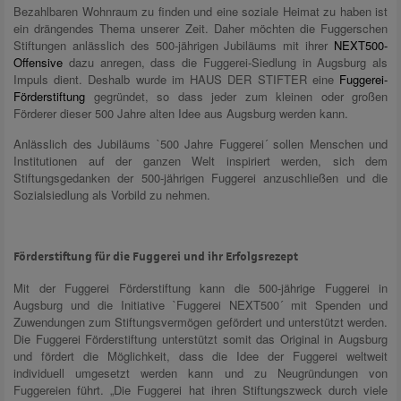
Bezahlbaren Wohnraum zu finden und eine soziale Heimat zu haben ist
ein drängendes Thema unserer Zeit. Daher möchten die Fuggerschen
Stiftungen anlässlich des 500-jährigen Jubiläums mit ihrer
NEXT500-
Offensive
dazu anregen, dass die Fuggerei-Siedlung in Augsburg als
Impuls dient. Deshalb wurde im HAUS DER STIFTER eine
Fuggerei-
Förderstiftung
gegründet, so dass jeder zum kleinen oder großen
Förderer dieser 500 Jahre alten Idee aus Augsburg werden kann.
Anlässlich des Jubiläums `500 Jahre Fuggerei´ sollen Menschen und
Institutionen auf der ganzen Welt inspiriert werden, sich dem
Stiftungsgedanken der 500-jährigen Fuggerei anzuschließen und die
Sozialsiedlung als Vorbild zu nehmen.
Förderstiftung für die Fuggerei und ihr Erfolgsrezept
Mit der Fuggerei Förderstiftung kann die 500-jährige Fuggerei in
Augsburg und die Initiative `Fuggerei NEXT500´ mit Spenden und
Zuwendungen zum Stiftungsvermögen gefördert und unterstützt werden.
Die Fuggerei Förderstiftung unterstützt somit das Original in Augsburg
und fördert die Möglichkeit, dass die Idee der Fuggerei weltweit
individuell umgesetzt werden kann und zu Neugründungen von
Fuggereien führt. „Die Fuggerei hat ihren Stiftungszweck durch viele