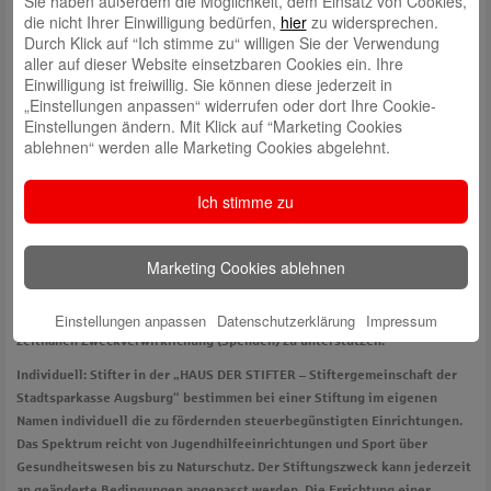
Sie haben außerdem die Möglichkeit, dem Einsatz von Cookies,
selbstständigen und unabhängigen
Fuggerei-Stiftung
getragen. Das
die nicht Ihrer Einwilligung bedürfen,
hier
zu widersprechen.
Fuggersche Familienseniorat nimmt ehrenamtlich die Funktion der
Durch Klick auf “Ich stimme zu“ willigen Sie der Verwendung
Entscheidungsebene für die Stiftung wahr.
aller auf dieser Website einsetzbaren Cookies ein. Ihre
Einwilligung ist freiwillig. Sie können diese jederzeit in
„Einstellungen anpassen“ widerrufen oder dort Ihre Cookie-
Einstellungen ändern. Mit Klick auf “Marketing Cookies
ablehnen“ werden alle Marketing Cookies abgelehnt.
Ich stimme zu
Gemeinsam:
Die Stiftung „HAUS DER STIFTER – Stiftergemeinschaft der
Stadtsparkasse Augsburg“ bündelt das Wirken vieler Stifter und Förderer
in unserer Region für verschiedenste Zwecke unter einem Dach. Stifter
Marketing Cookies ablehnen
haben die Möglichkeit, gemeinnützige Projekte aus unterschiedlichen
Bereichen in der Region mit ihrer persönlichen Namensstiftung, mit
Einstellungen anpassen
Datenschutzerklärung
Impressum
Zuwendungen zum Stiftungsvermögen oder durch Zuwendungen zur
zeitnahen Zweckverwirklichung (Spenden) zu unterstützen.
Individuell:
Stifter in der „HAUS DER STIFTER – Stiftergemeinschaft der
Stadtsparkasse Augsburg“ bestimmen bei einer Stiftung im eigenen
Namen individuell die zu fördernden steuerbegünstigten Einrichtungen.
Das Spektrum reicht von Jugendhilfeeinrichtungen und Sport über
Gesundheitswesen bis zu Naturschutz. Der Stiftungszweck kann jederzeit
an geänderte Bedingungen angepasst werden. Die Errichtung einer