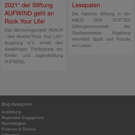
2021“ der Stiftung
Lesepaten
AUFWIND geht an
Die hatelma Stiftung in der
Rock Your Life!
HAUS DER STIFTER
Stiftergemeinschaft der
Das Mentoringprojekt REACH
Stadtsparkasse Augsburg
- des Vereins"Rock Your Life!"
vermittelt Spaß und Freude
Augsburg e.V. erhält den
am Lesen.
diesjährigen Förderpreis der
Kinder- und Jugendstiftung
AUFWIND.
Blog-Kategorien
Ausbildung
Regionales Engagement
Nachhaltigkeit
Finanzen & Service
Stiftungen