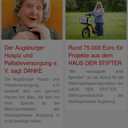
Rund 75.000 Euro für
Der Augsburger
Projekte aus dem
Hospiz und
HAUS DER STIFTER
Palliativversorgung e.
V. sagt DANKE
"Wir verdoppeln jede
Spende!", so der Aufruf für die
Der Augsburger Hospiz- und
Weihnachtsspendenaktion der
Palliativversorgung e.V.
HAUS DER STIFTER -
bedankt sich von ganzem
Stiftergemeinschaft der
Herzen bei allen, die sich mit
Stadtsparkasse Augsburg.
ihrer Spende an der
Weihnachtsaktion der
Stadtsparkasse Augsburg in
2022 beteiligt haben.