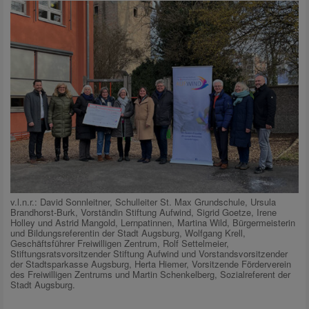
v.l.n.r.: David Sonnleitner, Schulleiter St. Max Grundschule, Ursula
Brandhorst-Burk, Vorständin Stiftung Aufwind, Sigrid Goetze, Irene
Holley und Astrid Mangold, Lernpatinnen, Martina Wild, Bürgermeisterin
und Bildungsreferentin der Stadt Augsburg, Wolfgang Krell,
Geschäftsführer Freiwilligen Zentrum, Rolf Settelmeier,
Stiftungsratsvorsitzender Stiftung Aufwind und Vorstandsvorsitzender
der Stadtsparkasse Augsburg, Herta Hiemer, Vorsitzende Förderverein
des Freiwilligen Zentrums und Martin Schenkelberg, Sozialreferent der
Stadt Augsburg.