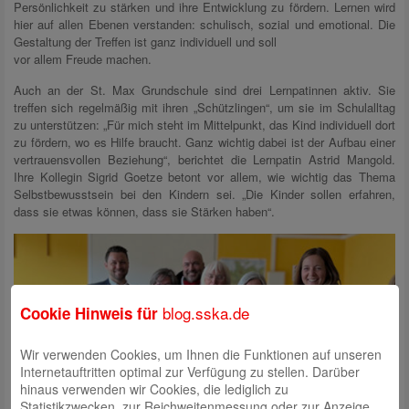
Persönlichkeit zu stärken und ihre Entwicklung zu fördern. Lernen wird
hier auf allen Ebenen verstanden: schulisch, sozial und emotional. Die
Gestaltung der Treffen ist ganz individuell und soll
vor allem Freude machen.
Auch an der St. Max Grundschule sind drei Lernpatinnen aktiv. Sie
treffen sich regelmäßig mit ihren „Schützlingen“, um sie im Schulalltag
zu unterstützen: „Für mich steht im Mittelpunkt, das Kind individuell dort
zu fördern, wo es Hilfe braucht. Ganz wichtig dabei ist der Aufbau einer
vertrauensvollen Beziehung“, berichtet die Lernpatin Astrid Mangold.
Ihre Kollegin Sigrid Goetze betont vor allem, wie wichtig das Thema
Selbstbewusstsein bei den Kindern sei. „Die Kinder sollen erfahren,
dass sie etwas können, dass sie Stärken haben“.
blog.sska.de
Cookie Hinweis für
Wir verwenden Cookies, um Ihnen die Funktionen auf unseren
Internetauftritten optimal zur Verfügung zu stellen. Darüber
hinaus verwenden wir Cookies, die lediglich zu
Statistikzwecken, zur Reichweitenmessung oder zur Anzeige