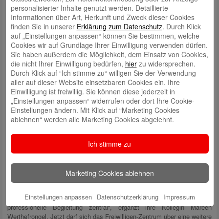
personalisierter Inhalte genutzt werden. Detaillierte
Informationen über Art, Herkunft und Zweck dieser Cookies
finden Sie in unserer
Erklärung zum Datenschutz
. Durch Klick
auf „Einstellungen anpassen“ können Sie bestimmen, welche
Cookies wir auf Grundlage Ihrer Einwilligung verwenden dürfen.
Hinten v.l.n.r.: David Sonnleitner, Schulleiter St. Max Grundschule, Irene
Sie haben außerdem die Möglichkeit, dem Einsatz von Cookies,
Holley, Lernpatin, Martin Schenkelberg, Sozialreferent der Stadt
die nicht Ihrer Einwilligung bedürfen,
hier
zu widersprechen.
Augsburg, Sigrid Goetze und Astrid Mangold, Lernpatinnen, Mareen
Werthefrongel, Freiwilligen Zentrum. Vorne v.l.n.r.: Herta Hiemer,
Durch Klick auf “Ich stimme zu“ willigen Sie der Verwendung
Vorsitzende Förderverein des Freiwilligen Zentrums, Rolf Settelmeier,
aller auf dieser Website einsetzbaren Cookies ein. Ihre
Stiftungsratsvorsitzender Stiftung Aufwind und Vorstandsvorsitzender
Einwilligung ist freiwillig. Sie können diese jederzeit in
der Stadtsparkasse Augsburg und Martina Wild, Bürgermeisterin und
Bildungsreferentin der Stadt Augsburg.
„Einstellungen anpassen“ widerrufen oder dort Ihre Cookie-
Einstellungen ändern. Mit Klick auf “Marketing Cookies
ablehnen“ werden alle Marketing Cookies abgelehnt.
Der Schulleiter David Sonnleitner zieht ebenfalls ein positives Fazit
„Gerade nach Corona und Homeschooling ist derartige Unterstützung für
Ich stimme zu
die Kinder sehr viel Wert.“
Besonders wichtig für einen nachhaltigen Erfolg des Projekts ist die
Finanzierung, die auch hier den Projektkoordinatorinnen sorgen macht.
Marketing Cookies ablehnen
„Auch wenn es manchmal den Anschein macht: Engagement gibt’s
nicht kostenlos.“, betont Stefanie Wachter-Fischer. „Besonders bei
Einstellungen anpassen
Datenschutzerklärung
Impressum
Patenschaftsprojekten ist die Organisation im Hintergrund sowie
professionelle Begleitung zentral“, ergänzt ihre Kollegin Mareen
Werthefrongel. Jetzt darf sich das Freiwilligen-Zentrum über eine weitere