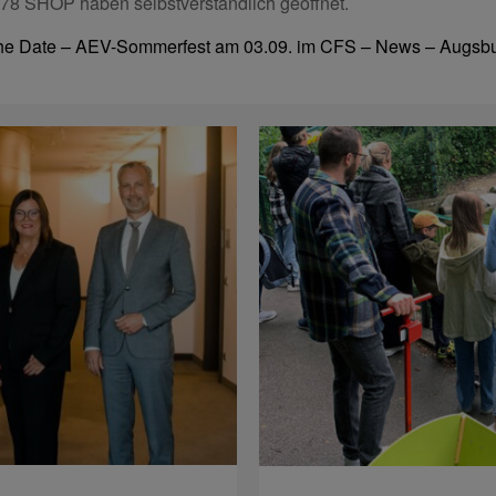
78 SHOP haben selbstverständlich geöffnet.
he Date – AEV-Sommerfest am 03.09. im CFS – News – Augsbur