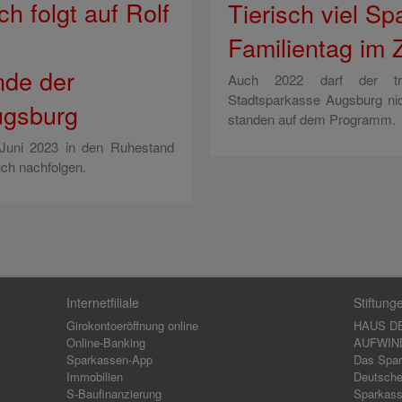
h folgt auf Rolf
Tierisch viel S
Familientag im
nde der
Auch 2022 darf der tradi
Stadtsparkasse Augsburg nic
ugsburg
standen auf dem Programm.
Juni 2023 in den Ruhestand
uch nachfolgen.
Internetfiliale
Stiftung
Girokontoeröffnung online
HAUS D
Online-Banking
AUFWIND,
Sparkassen-App
Das Spar
Immobilien
Deutsche
S-Baufinanzierung
Sparkass