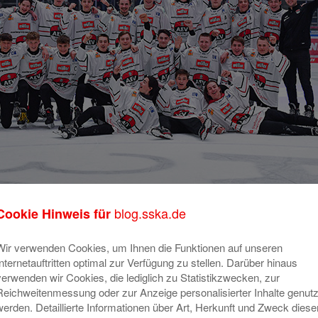
r Panther Eishockey GmbH
blog.sska.de
Cookie Hinweis für
Wir verwenden Cookies, um Ihnen die Funktionen auf unseren
reitensports in der Region fördert die Stadtsparkasse Augsb
Internetauftritten optimal zur Verfügung zu stellen. Darüber hinaus
verwenden wir Cookies, die lediglich zu Statistikzwecken, zur
artner. Der
Augsburger Eislaufverein e.V. und die Augsburg
Reichweitenmessung oder zur Anzeige personalisierter Inhalte genutz
 erstmalig ein gemeinsames Sommerfest im Curt-Frenzel-St
werden. Detaillierte Informationen über Art, Herkunft und Zweck diese
als auch neben dem Eis über den ganzen Tag, der Eintritt ist frei