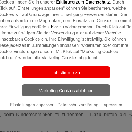
Cookies finden Sie in unserer
Erklärung zum Datenschutz
. Durch
Klick auf „Einstellungen anpassen“ können Sie bestimmen, welche
Cookies wir auf Grundlage Ihrer Einwilligung verwenden dürfen. Sie
ugsburger Panther
haben außerdem die Möglichkeit, dem Einsatz von Cookies, die nicht
AEV-Laufschule, unterstützt von Pantherspielern
Ihrer Einwilligung bedürfen,
hier
zu widersprechen. Durch Klick auf “Ic
stimme zu“ willigen Sie der Verwendung aller auf dieser Website
Deggendorf, Ingolstadt, Nürnberg und dem AEV
einsetzbaren Cookies ein. Ihre Einwilligung ist freiwillig. Sie können
 Division 1 – AEV vs. Kaufbeuren
diese jederzeit in „Einstellungen anpassen“ widerrufen oder dort Ihre
– AEV vs. München
Cookie-Einstellungen ändern. Mit Klick auf “Marketing Cookies
ablehnen“ werden alle Marketing Cookies abgelehnt.
rator Alex Kunz mit Pantherspielern und AEV-Offiziellen gep
Ich stimme zu
Spielpausen des U9-Turniers präsentiert.
sburger Panther mischt sich nach der gemeinsamen Eiseinhei
Marketing Cookies ablehnen
mm- und Selfiewünsche gerne zur Verfügung.
Einstellungen anpassen
Datenschutzerklärung
Impressum
ren sich die gemeinsamen Partner. An einer eigenen Stat
t, beim Kinderschminken teilzunehmen. Dazu bieten die F