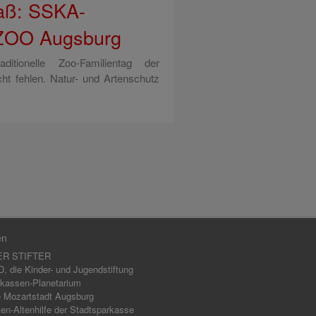
paß: SSKA-
 ZOO Augsburg
tionelle Zoo-Familientag der
ht fehlen. Natur- und Artenschutz
en
ER STIFTER
 die Kinder- und Jugendstiftung
kassen-Planetarium
 Mozartstadt Augsburg
en-Altenhilfe der Stadtsparkasse