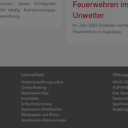
Feuerwehren i
nzen", dieser Schlagzeile
eit häufig. Aufnahmestopps
Unwetter
gesordnung.
Im Jahr 2023 forderten sechs
Feuerwehren in Augsburg.
Internetfiliale
Stiftung
Girokontoeröffnung online
HAUS D
Online-Banking
AUFWIND,
Sparkassen-App
Das Spar
Immobilien
Deutsche
S-Baufinanzierung
Sparkass
Sparkassen-Kreditkarten
Augsbur
Wertpapiere und Börse
Sparkassen-Altersvorsorge