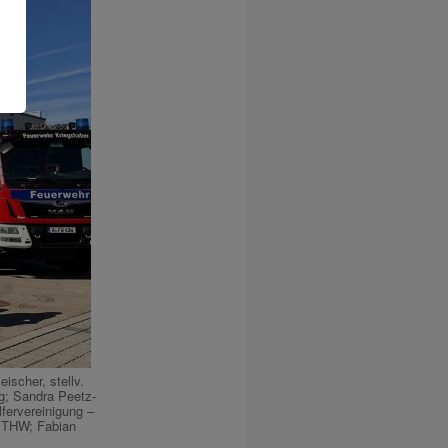
ischer, stellv.
g; Sandra Peetz-
fervereinigung –
s THW; Fabian