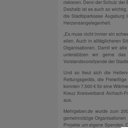
riskieren. Denn der Schutz der B
Deshalb ist es auch so wichtig,
die Stadtsparkasse Augsburg ih
Herzensangelegenheit.
„Es muss nicht immer ein schwer
eilen. Auch in alltäglicheren S
Organisationen. Damit wir all
unterstützen wir gerne das
Vorstandsvorsitzende der Stad
Und so freut sich die Helfer
Rettungsgeräts, die Freiwilli
konnten 7.500 € für eine Wärme
Kreuz Kreisverband Aichach-Fr
aus.
Mehrgeben.de wurde zum 200-j
gemeinnützige Organisationen i
Projekte um eigene Spenden. De