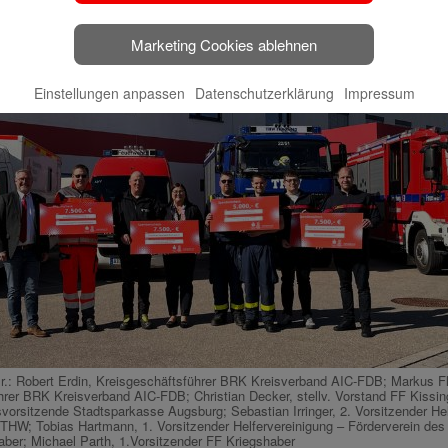
Marketing Cookies ablehnen
Einstellungen anpassen
Datenschutzerklärung
Impressum
.r.: Robert Erdin, Kreisgeschäftsführer BRK Kreisverband AIC-FDB; Markus Fle
hrer BRK Kreisverband AIC-FDB; Christian Decker, stellv. Vorstand FF Kissin
vorsitzende Stadtsparkasse Augsburg; Sebastian Irringer, 2. Vorsitzender Hel
 THW; Tobias Hartmann, 1. Vorsitzender Helfervereinigung – Förderverein de
aber; Michael Parth, 1.Vorsitzender FF Kriegshaber