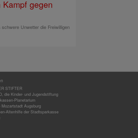
m Kampf gegen
 schwere Unwetter die Freiwilligen
en
ER STIFTER
 die Kinder- und Jugendstiftung
kassen-Planetarium
 Mozartstadt Augsburg
en-Altenhilfe der Stadtsparkasse
g