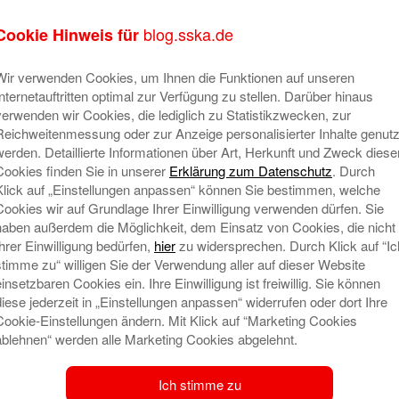
er sein, dass das Geld zu 100% ankommt. Alle dabei anfall
blog.sska.de
Cookie Hinweis für
fsorganisationen betont Michael Parth, 1. Vorsitzender der Fre
Wir verwenden Cookies, um Ihnen die Funktionen auf unseren
ätschaften auf dem aktuellsten Stand der Technik zu halten 
Internetauftritten optimal zur Verfügung zu stellen. Darüber hinaus
d effizienter helfen. Denn manchmal entscheiden wenige Min
verwenden wir Cookies, die lediglich zu Statistikzwecken, zur
 wir unser Projekt mit Hilfe der Privatspenden und der Stadts
Reichweitenmessung oder zur Anzeige personalisierter Inhalte genutz
werden. Detaillierte Informationen über Art, Herkunft und Zweck diese
Cookies finden Sie in unserer
Erklärung zum Datenschutz
. Durch
Klick auf „Einstellungen anpassen“ können Sie bestimmen, welche
ekte
Cookies wir auf Grundlage Ihrer Einwilligung verwenden dürfen. Sie
egt im Mai den Fokus auf Projekte im Bereich Soziales. Mit d
haben außerdem die Möglichkeit, dem Einsatz von Cookies, die nicht
richtungen zu fördern, die sich mit Hingabe dem Wohlbefi
Ihrer Einwilligung bedürfen,
hier
zu widersprechen. Durch Klick auf “Ic
stimme zu“ willigen Sie der Verwendung aller auf dieser Website
.
einsetzbaren Cookies ein. Ihre Einwilligung ist freiwillig. Sie können
 vom 10. bis 19. Mai alle Privatspenden zu Gunsten der genannte
diese jederzeit in „Einstellungen anpassen“ widerrufen oder dort Ihre
Cookie-Einstellungen ändern. Mit Klick auf “Marketing Cookies
ablehnen“ werden alle Marketing Cookies abgelehnt.
Ich stimme zu