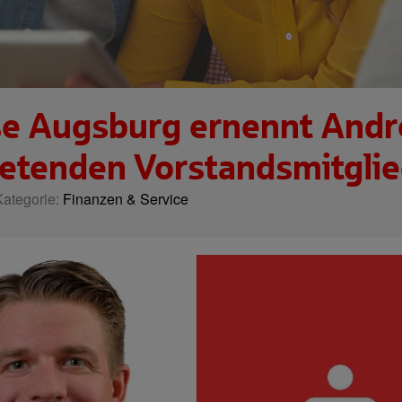
e Augsburg ernennt Andr
retenden Vorstandsmitgli
Kategorie:
Finanzen & Service