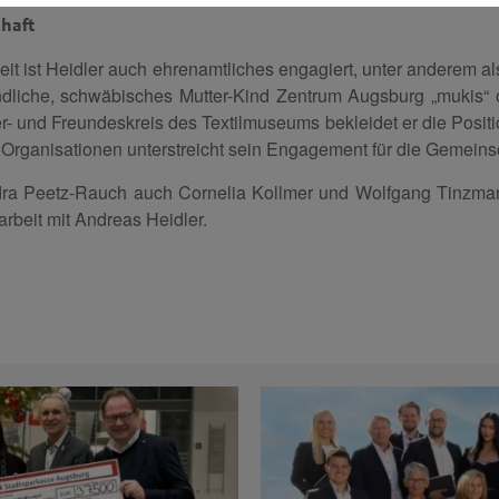
haft
eit ist Heidler auch ehrenamtliches engagiert, unter anderem a
ndliche, schwäbisches Mutter-Kind Zentrum Augsburg „mukis“ 
nd Freundeskreis des Textilmuseums bekleidet er die Position
rganisationen unterstreicht sein Engagement für die Gemeinsc
a Peetz-Rauch auch Cornelia Kollmer und Wolfgang Tinzmann
rbeit mit Andreas Heidler.