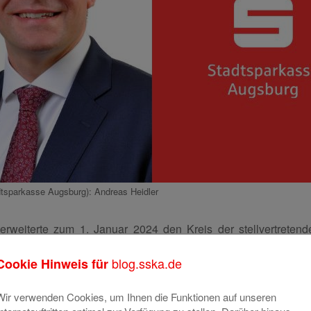
adtsparkasse Augsburg): Andreas Heidler
rweiterte zum 1. Januar 2024 den Kreis der stellvertreten
r. Diese Entscheidung unterstreicht das Vertrauen in seine u
asse Augsburg.
blog.sska.de
Cookie Hinweis für
pertise
Wir verwenden Cookies, um Ihnen die Funktionen auf unseren