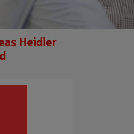
eas Heidler
ed