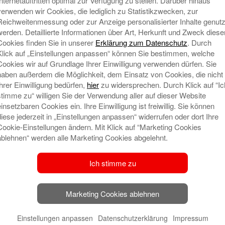
Internetauftritten optimal zur Verfügung zu stellen. Darüber hinaus
nd Vater einer Tochter, begann seine berufliche Laufbahn im J
verwenden wir Cookies, die lediglich zu Statistikzwecken, zur
d hatte seitdem verschiedene verantwortliche Positionen im U
Reichweitenmessung oder zur Anzeige personalisierter Inhalte genutz
äftsstelle Rathausplatz. Seit 2020 ist der heute 37-jährige 
werden. Detaillierte Informationen über Art, Herkunft und Zweck diese
 den Themenfeldern Private.Banking privat und gewer
Cookies finden Sie in unserer
Erklärung zum Datenschutz
. Durch
Klick auf „Einstellungen anpassen“ können Sie bestimmen, welche
Cookies wir auf Grundlage Ihrer Einwilligung verwenden dürfen. Sie
ärke
haben außerdem die Möglichkeit, dem Einsatz von Cookies, die nicht
Ihrer Einwilligung bedürfen,
hier
zu widersprechen. Durch Klick auf “Ic
tergrund und kontinuierlicher beruflicher Weiterbildung, da
stimme zu“ willigen Sie der Verwendung aller auf dieser Website
 Sparkassenakademie Bayern, hat der diplomierte Sp
einsetzbaren Cookies ein. Ihre Einwilligung ist freiwillig. Sie können
ngagement für lebenslanges Lernen unter Beweis gestellt. D
diese jederzeit in „Einstellungen anpassen“ widerrufen oder dort Ihre
Cookie-Einstellungen ändern. Mit Klick auf “Marketing Cookies
und strategischer Entscheidungsfindung zeichnen ihn aus. D
ablehnen“ werden alle Marketing Cookies abgelehnt.
asse
Ich stimme zu
ayr und Ulrich Riegel nun schon ein drittes Eigengewächs d
nen konnten, beweist die qualitativ hochwertige Ausbildu
Marketing Cookies ablehnen
nnen und Mitarbeiter bei der persönlichen und beruflichen Ent
de Sandra-Peetz Rauch.
Einstellungen anpassen
Datenschutzerklärung
Impressum