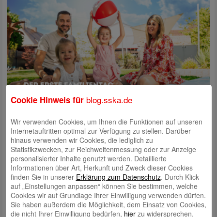
blog.sska.de
Cookie Hinweis für
Wir verwenden Cookies, um Ihnen die Funktionen auf unseren
Der erste Familientag im eigenen Garten – unsere
Internetauftritten optimal zur Verfügung zu stellen. Darüber
Unterstützung im Überblick:
hinaus verwenden wir Cookies, die lediglich zu
Die Stadtsparkasse Augsburg bietet euch nicht nur eine umfangreiche
Statistikzwecken, zur Reichweitenmessung oder zur Anzeige
Immobilienberatung, sondern auch die nötige Unterstützung, um den
personalisierter Inhalte genutzt werden. Detaillierte
Kauf eures Hauses sicher und erfolgreich zu gestalten. Unsere
Informationen über Art, Herkunft und Zweck dieser Cookies
Expertinnen und Experten stehen euch bei jedem Schritt zur Seite, von
finden Sie in unserer
Erklärung zum Datenschutz
. Durch Klick
der Auswahl der passenden Immobilie bis hin zur Finanzierung.
auf „Einstellungen anpassen“ können Sie bestimmen, welche
Cookies wir auf Grundlage Ihrer Einwilligung verwenden dürfen.
Wir hören uns eure Wünsche und Bedürfnisse genau an und finden die
Sie haben außerdem die Möglichkeit, dem Einsatz von Cookies,
Immobilie, die perfekt zu eurer Familie passt.
Vom ersten
die nicht Ihrer Einwilligung bedürfen,
hier
zu widersprechen.