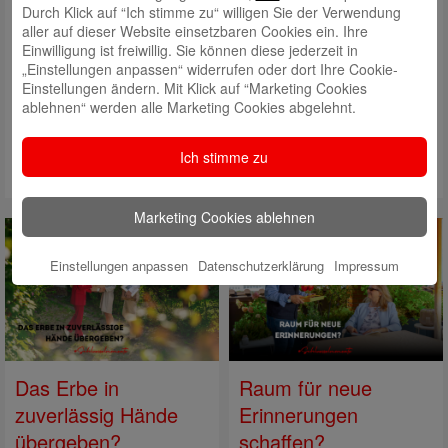
Besichtigungstermin bis zum Einzug kümmern wir uns um alle Details,
Durch Klick auf “Ich stimme zu“ willigen Sie der Verwendung
damit ihr euch ganz auf den Umzug und die Gestaltung eures neuen
aller auf dieser Website einsetzbaren Cookies ein. Ihre
Zuhauses konzentrieren könnt.
Einwilligung ist freiwillig. Sie können diese jederzeit in
„Einstellungen anpassen“ widerrufen oder dort Ihre Cookie-
Jetzt Beratungstermin vereinbaren – Der
Einstellungen ändern. Mit Klick auf “Marketing Cookies
#Schluesselmoment für eure Familie – Euer neues
ablehnen“ werden alle Marketing Cookies abgelehnt.
Zuhause wartet!
Ich stimme zu
Hier geht es zu unseren Expertinnen und Experten!
Marketing Cookies ablehnen
Einstellungen anpassen
Datenschutzerklärung
Impressum
Das Erbe in
Raum für neue
zuverlässig Hände
Erinnerungen
übergeben?
schaffen?