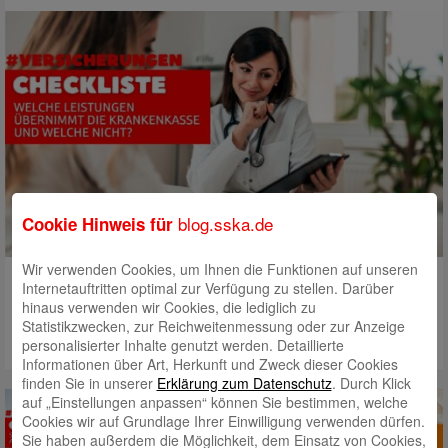
blog.sska.de
Cookie Hinweis für
Wir verwenden Cookies, um Ihnen die Funktionen auf unseren
Internetauftritten optimal zur Verfügung zu stellen. Darüber
Downloade
hier
die vollständige Checkliste und erfahre was eine
hinaus verwenden wir Cookies, die lediglich zu
gesetzliche Krankenkasse übernimmt und welche Leistungen du ohne
Statistikzwecken, zur Reichweitenmessung oder zur Anzeige
Zusatzversicherungen selber zahlst.
personalisierter Inhalte genutzt werden. Detaillierte
Informationen über Art, Herkunft und Zweck dieser Cookies
finden Sie in unserer
Erklärung zum Datenschutz
. Durch Klick
auf „Einstellungen anpassen“ können Sie bestimmen, welche
Cookies wir auf Grundlage Ihrer Einwilligung verwenden dürfen.
Sie haben außerdem die Möglichkeit, dem Einsatz von Cookies,