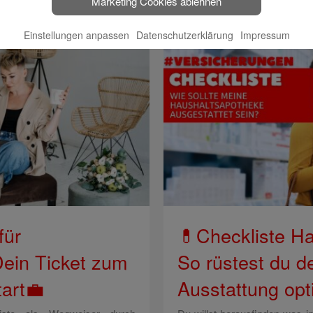
Marketing Cookies ablehnen
Einstellungen anpassen
Datenschutzerklärung
Impressum
für
💊Checkliste H
Dein Ticket zum
So rüstest du de
tart💼
Ausstattung opt