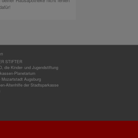
n deiner Hausapotheke nicht fehlen
dafür!
en
ER STIFTER
 die Kinder- und Jugendstiftung
kassen-Planetarium
 Mozartstadt Augsburg
en-Altenhilfe der Stadtsparkasse
g