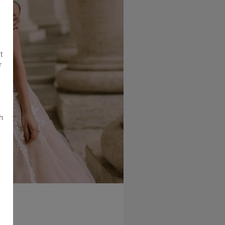
t
r
h