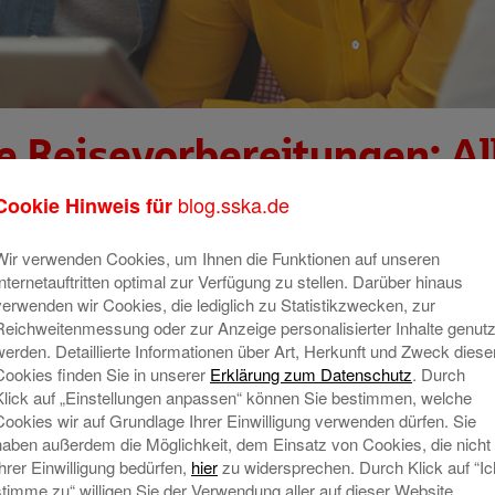
e Reisevorbereitungen: Al
enteuer erledigen solltest
blog.sska.de
Cookie Hinweis für
Kategorie:
Finanzen & Service
Wir verwenden Cookies, um Ihnen die Funktionen auf unseren
Internetauftritten optimal zur Verfügung zu stellen. Darüber hinaus
verwenden wir Cookies, die lediglich zu Statistikzwecken, zur
Reichweitenmessung oder zur Anzeige personalisierter Inhalte genutz
werden. Detaillierte Informationen über Art, Herkunft und Zweck diese
Cookies finden Sie in unserer
Erklärung zum Datenschutz
. Durch
Klick auf „Einstellungen anpassen“ können Sie bestimmen, welche
Cookies wir auf Grundlage Ihrer Einwilligung verwenden dürfen. Sie
haben außerdem die Möglichkeit, dem Einsatz von Cookies, die nicht
Ihrer Einwilligung bedürfen,
hier
zu widersprechen. Durch Klick auf “Ic
stimme zu“ willigen Sie der Verwendung aller auf dieser Website