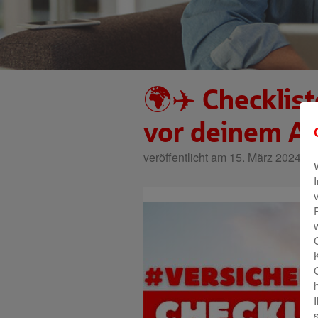
🌍✈️ Checklist
vor deinem Ab
veröffentlicht am 15. März 2024 | 