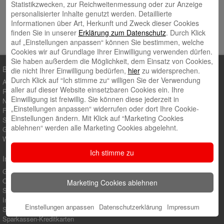
Statistikzwecken, zur Reichweitenmessung oder zur Anzeige
personalisierter Inhalte genutzt werden. Detaillierte
Informationen über Art, Herkunft und Zweck dieser Cookies
finden Sie in unserer
Erklärung zum Datenschutz
. Durch Klick
auf „Einstellungen anpassen“ können Sie bestimmen, welche
Cookies wir auf Grundlage Ihrer Einwilligung verwenden dürfen.
Sie haben außerdem die Möglichkeit, dem Einsatz von Cookies,
Blog-Kategorien
die nicht Ihrer Einwilligung bedürfen,
hier
zu widersprechen.
Durch Klick auf “Ich stimme zu“ willigen Sie der Verwendung
Ausbildung
aller auf dieser Website einsetzbaren Cookies ein. Ihre
Regionales Engagement
Einwilligung ist freiwillig. Sie können diese jederzeit in
Nachhaltigkeit
„Einstellungen anpassen“ widerrufen oder dort Ihre Cookie-
Finanzen & Service
Einstellungen ändern. Mit Klick auf “Marketing Cookies
Stiftungen
ablehnen“ werden alle Marketing Cookies abgelehnt.
Galerie
Wichtiges
Ich stimme zu
Internetfiliale
Girokontoeröffnung online
Online-Banking
Marketing Cookies ablehnen
Sparkassen-App
Immobilien
Einstellungen anpassen
Datenschutzerklärung
Impressum
S-Baufinanzierung
Sparkassen-Kreditkarten