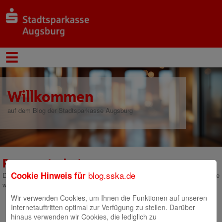
Willkommen
auf dem Blog der Stadtsparkasse Augsburg
Passwortschutz
blog.sska.de
Cookie Hinweis für
Dieser Inhalt ist gesperrt, bitte geben Sie das Passwort ein und klicken Sie
weiter.
Wir verwenden Cookies, um Ihnen die Funktionen auf unseren
Internetauftritten optimal zur Verfügung zu stellen. Darüber
hinaus verwenden wir Cookies, die lediglich zu