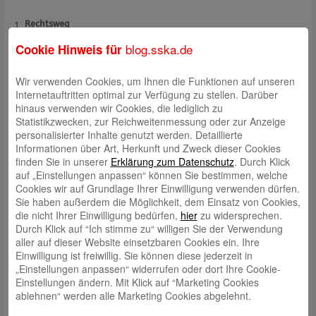
Rechtsweg
Der Rechtsweg ist ausgeschlossen.
blog.sska.de
Cookie Hinweis für
Wir verwenden Cookies, um Ihnen die Funktionen auf unseren
Internetauftritten optimal zur Verfügung zu stellen. Darüber
Instagram:
hinaus verwenden wir Cookies, die lediglich zu
Statistikzwecken, zur Reichweitenmessung oder zur Anzeige
Geltungsbereich und Anerkennung der Teilnahmebedingungen
personalisierter Inhalte genutzt werden. Detaillierte
Informationen über Art, Herkunft und Zweck dieser Cookies
Diese Teilnahmebedingungen und Datenschutzhinweise regeln die
finden Sie in unserer
Erklärung zum Datenschutz
. Durch Klick
Teilnahme
der
am 1.500 € Fahrrad-Gutschein-Gewinnspiel
auf „Einstellungen anpassen“ können Sie bestimmen, welche
Stadtsparkasse Augsburg, Halderstraße 1-5, 86150 Augsburg
Cookies wir auf Grundlage Ihrer Einwilligung verwenden dürfen.
(nachfolgend bezeichnet als Sparkasse). Mit der Teilnahme am
Sie haben außerdem die Möglichkeit, dem Einsatz von Cookies,
Gewinnspiel erkennen die Teilnehmerinnen und Teilnehmer ausdrücklich
die nicht Ihrer Einwilligung bedürfen,
hier
zu widersprechen.
und verbindlich die folgenden Teilnahmebedingungen an:
Durch Klick auf “Ich stimme zu“ willigen Sie der Verwendung
aller auf dieser Website einsetzbaren Cookies ein. Ihre
1. Allgemeine Teilnahmebedingungen
Einwilligung ist freiwillig. Sie können diese jederzeit in
„Einstellungen anpassen“ widerrufen oder dort Ihre Cookie-
Die Teilnahme ist
vom 20. Juli 2021 bis 02. August 2021
um 12:00
Einstellungen ändern. Mit Klick auf “Marketing Cookies
Uhr
möglich. Die Sparkasse behält sich vor, die Aktion jederzeit zu
ablehnen“ werden alle Marketing Cookies abgelehnt.
verkürzen, zu verlängern oder abzubrechen. Ansprüche für die
Teilnehmerinnen und Teilnehmer gegen die Sparkasse entstehen